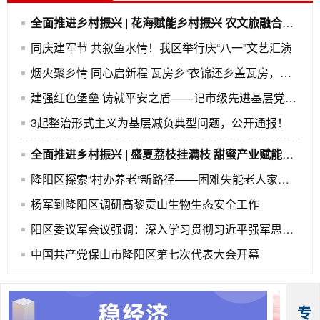
全面推进乡村振兴 | 花海赋能乡村振兴 农文旅融合绘就小田坝新图景
同庆建军节 共叙鱼水情！我区举行庆“八一”文艺汇演
烟火聚乡情 同心启新程 瓦房乡“衣锦还乡盖瓦房，此心安处是吾乡”系列文化活动圆满落幕
建强红色堡垒 铸就平安之盾——记市级先进基层党组织保山市公安局隆阳分局特巡警大队党支部
3起整治形式主义为基层减负典型问题，公开通报！
全面推进乡村振兴 | 盛夏荔枝挂满枝 甜蜜产业赋能乡村振兴
隆阳区探索“村办养老”新路径——困难失能老人家门口享专业服务
杨军到隆阳区调研高黎贡山生物生态安全工作
阳区委议军会议强调：深入学习贯彻习近平强军思想 推动全区国防动员和后备力量建设不断取得新成效
中国共产党保山市隆阳区第七次代表大会开幕
专