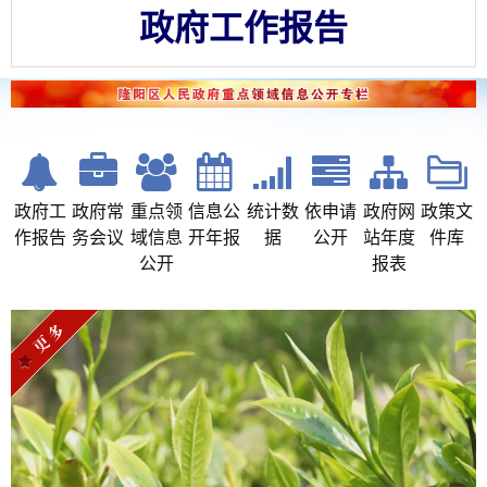
政府工作报告
从“一五”到“十五五”，重大工程项目托举日新月异的中国
一图速览·2026年政府工作报告
隆阳常住人口超90万
政府工作报告
政府工
政府常
重点领
信息公
统计数
依申请
政府网
政策文
作报告
务会议
域信息
开年报
据
公开
站年度
件库
公开
报表