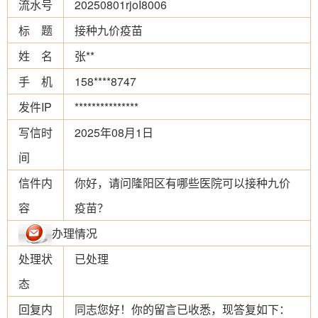
流水号
20250801rjoI8006
标 题
接种九价疫苗
姓 名
张**
手 机
158****8747
发件IP
***************
写信时
2025年08月1日
间
信件内
你好，请问隆阳区有哪些医院可以接种九价
容
疫苗？
办理情况
处理状
已处理
态
回复内
同志您好！你的留言已收悉，现答复如下：