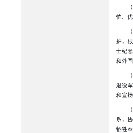
（
恤、优
（
护，根
士纪念
和外国
（
退役军
和宣扬
（
系，协
牺牲奉