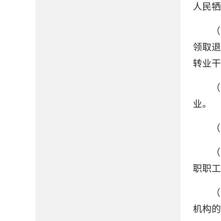
人民
（
领取退
转业干
（
业。
（
（
职职工
（
机构的