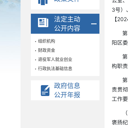
公室、
3号）
法定主动
【20
公开内容
第
组织机构
阳区委
财政资金
第
退役军人就业创业
构职责
行政执法基础信息
第
政府信息
责贯彻
公开年报
工作要
（
褒扬纪