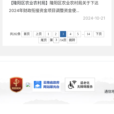
【隆阳区农业农村局】
隆阳区农业农村局关于下达
2024年财政衔接资金项目调整资金使...
2024-10-21
...
共202条
首页
上页
1
2
3
4
5
14
下页
尾页
第
/14页
跳转
通信