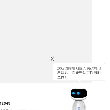
x
2345