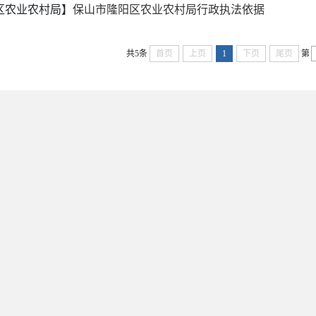
区农业农村局】
保山市隆阳区农业农村局行政执法依据
共5条
首页
上页
1
下页
尾页
第