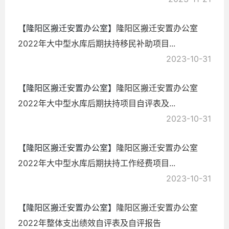
【隆阳区搬迁安置办公室】
隆阳区搬迁安置办公室
2022年大中型水库后期扶持移民补助项目...
2023-10-31
【隆阳区搬迁安置办公室】
隆阳区搬迁安置办公室
2022年大中型水库后期扶持项目自评表及...
2023-10-31
【隆阳区搬迁安置办公室】
隆阳区搬迁安置办公室
2022年大中型水库后期扶持工作经费项目...
2023-10-31
【隆阳区搬迁安置办公室】
隆阳区搬迁安置办公室
2022年整体支出绩效自评表及自评报告