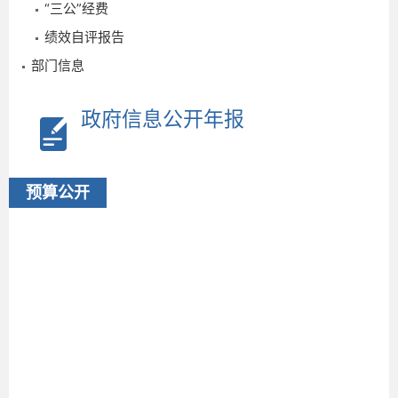
“三公”经费
绩效自评报告
部门信息
政府信息公开年报
2
预算公开