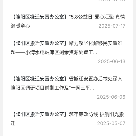
【隆阳区搬迁安置办公室】
“5.8公益日”爱心汇聚 真情
温暖童心
2025-07-17
【隆阳区搬迁安置办公室】
聚力攻坚化解移民安置难
题——小湾水电站库区剩余资源处置工...
2025-06-13
【隆阳区搬迁安置办公室】
省搬迁安置办后扶处深入
隆阳区调研项目前期工作及“一网三平...
2025-06-06
【隆阳区搬迁安置办公室】
筑牢廉政防线 护航阳光搬
迁
2025-05-07