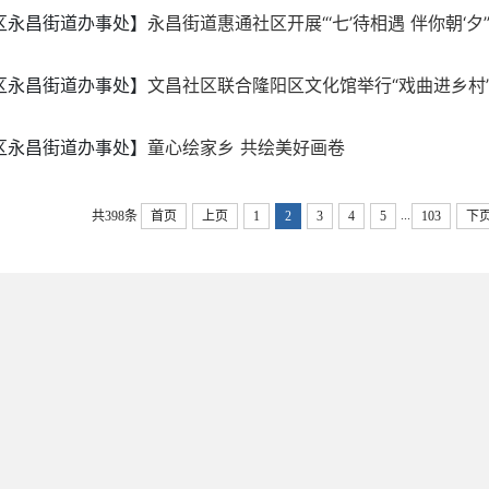
区永昌街道办事处】
永昌街道惠通社区开展“‘七’待相遇 伴你朝‘夕’”
区永昌街道办事处】
文昌社区联合隆阳区文化馆举行“戏曲进乡村
区永昌街道办事处】
童心绘家乡 共绘美好画卷
...
共398条
首页
上页
1
2
3
4
5
103
下