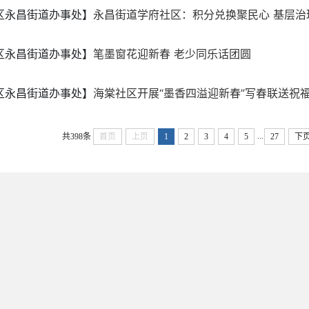
区永昌街道办事处】
永昌街道学府社区：积分兑换聚民心 基层治
区永昌街道办事处】
笔墨窗花迎新春 老少同乐话团圆
区永昌街道办事处】
海棠社区开展“墨香四溢迎新春”写春联送祝
...
共398条
首页
上页
1
2
3
4
5
27
下