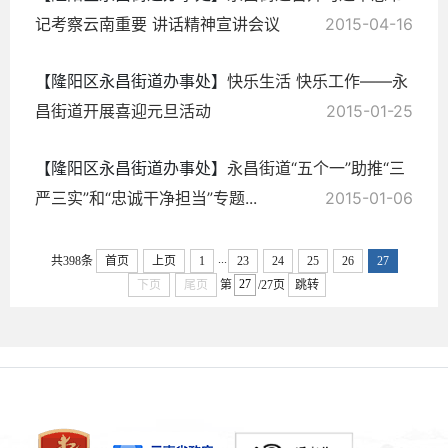
记考察云南重要 讲话精神宣讲会议
2015-04-16
【隆阳区永昌街道办事处】
快乐生活 快乐工作——永
昌街道开展喜迎元旦活动
2015-01-25
【隆阳区永昌街道办事处】
永昌街道“五个一”助推“三
严三实”和“忠诚干净担当”专题...
2015-01-06
...
共398条
首页
上页
1
23
24
25
26
27
下页
尾页
第
/27页
跳转