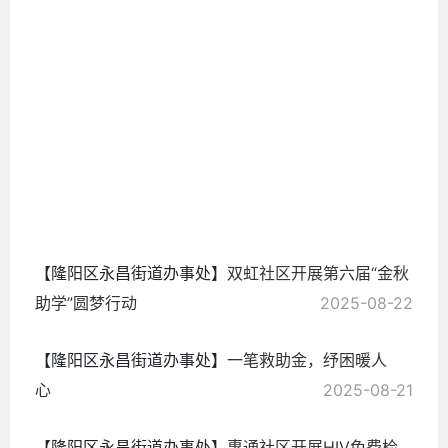
昌
2025-
10-13
【隆阳区永昌街道办事处】
双虹社区开展第六届“金秋
助学”圆梦行动
2025-08-22
【隆阳区永昌街道办事处】
一笔救助金，纾困暖人
心
2025-08-21
【隆阳区永昌街道办事处】
惠通社区开展HIV免费检