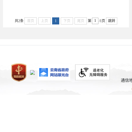
10-30
共2条
首页
上页
1
下页
尾页
第
/1页
跳转
通信