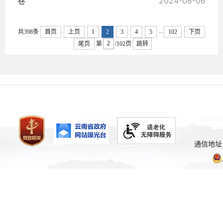
卷
2024-08-06
...
共398条
首页
上页
1
2
3
4
5
102
下页
尾页
第
/102页
跳转
通信地址