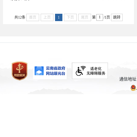
共12条
首页
上页
1
下页
尾页
第
/1页
跳转
通信地址