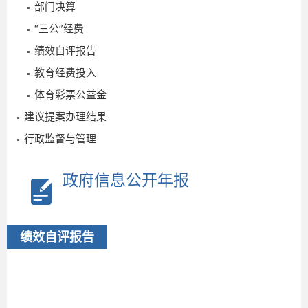
部门决算
“三公”经费
绩效自评报告
教育经费投入
体育彩票公益金
建议提案办理结果
2024-
行政监督与管理
04-27
政府信息公开年报
绩效自评报告