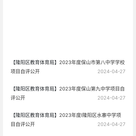
2024-
04-27
【隆阳区教育体育局】
2023年度保山市第八中学学校
项目自评公开
2024-04-27
【隆阳区教育体育局】
2023年度保山第九中学项目自
评公开
2024-04-27
【隆阳区教育体育局】
2023年度l隆阳区水寨中学项
目自评公开
2024-04-27