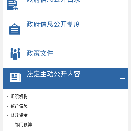
政府信息公开制度
2
政策文件
法定主动公开内容
组织机构
教育信息
财政资金
部门预算