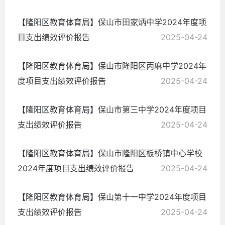
【隆阳区教育体育局】
保山市田家炳中学2024年度项
目支出绩效评价报告
2025-04-24
【隆阳区教育体育局】
保山市隆阳区丙麻中学2024年
度项目支出绩效评价报告
2025-04-24
【隆阳区教育体育局】
保山市第三中学2024年度项目
支出绩效评价报告
2025-04-24
【隆阳区教育体育局】
保山市隆阳区板桥镇中心学校
2024年度项目支出绩效评价报告
2025-04-24
【隆阳区教育体育局】
保山第十一中学2024年度项目
支出绩效评价报告
2025-04-24