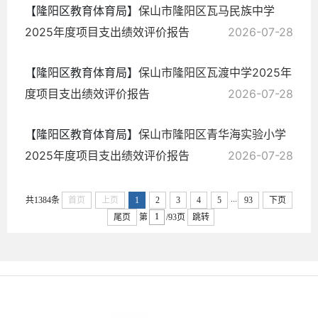
【隆阳区教育体育局】
保山市隆阳区瓦马民族中学
2025年度项目支出绩效评价报告
2026-07-28
【隆阳区教育体育局】
保山市隆阳区瓦渡中学2025年
度项目支出绩效评价报告
2026-07-28
【隆阳区教育体育局】
保山市隆阳区青华海实验小学
2025年度项目支出绩效评价报告
2026-07-28
...
共1384条
首页
上页
1
2
3
4
5
93
下页
尾页
第
/93页
跳转