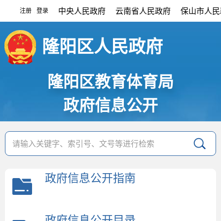
中央人民政府
云南省人民政府
保山市人民
注册
登录
|
隆阳区人民政府
隆阳区教育体育局
政府信息公开
政府信息公开指南
政府信息公开目录