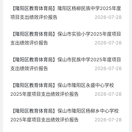
【隆阳区教育体育局】
隆阳区杨柳民族中学2025年度
项目支出绩效评价报告
2026-07-28
【隆阳区教育体育局】
保山市实验小学2025年度项目
支出绩效评价报告
2026-07-28
【隆阳区教育体育局】
保山市民族中学2025年度项目
支出绩效评价报告
2026-07-28
【隆阳区教育体育局】
保山市隆阳区永盛中心学校
2025年度项目支出绩效评价报告
2026-07-28
【隆阳区教育体育局】
保山市隆阳区杨柳乡中心学校
2025年度项目支出绩效评价报告
2026-07-28