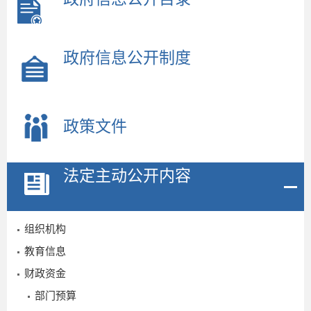
政府信息公开制度
政策文件
法定主动公开内容
组织机构
教育信息
2
财政资金
部门预算