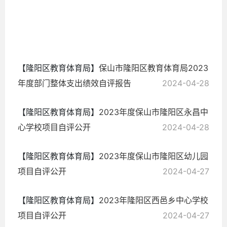
2025-
04-24
【隆阳区教育体育局】
保山市隆阳区教育体育局2023
年度部门整体支出绩效自评报告
2024-04-28
【隆阳区教育体育局】
2023年度保山市隆阳区永昌中
心学校项目自评公开
2024-04-28
【隆阳区教育体育局】
2023年度保山市隆阳区幼儿园
项目自评公开
2024-04-27
【隆阳区教育体育局】
2023年隆阳区西邑乡中心学校
项目自评公开
2024-04-27