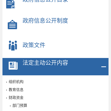
政府信息公开制度
政策文件
法定主动公开内容
组织机构
教育信息
财政资金
部门预算