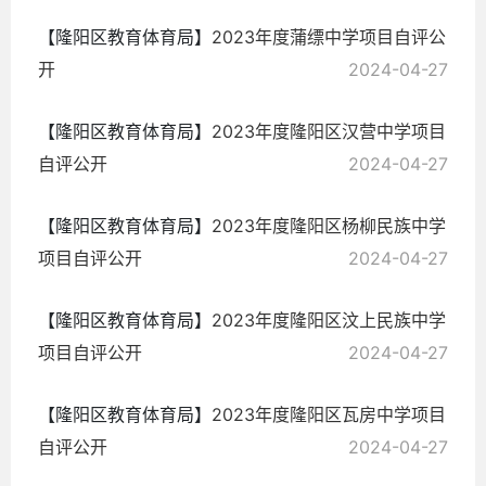
【隆阳区教育体育局】
2023年度蒲缥中学项目自评公
开
2024-04-27
【隆阳区教育体育局】
2023年度隆阳区汉营中学项目
自评公开
2024-04-27
【隆阳区教育体育局】
2023年度隆阳区杨柳民族中学
项目自评公开
2024-04-27
【隆阳区教育体育局】
2023年度隆阳区汶上民族中学
项目自评公开
2024-04-27
【隆阳区教育体育局】
2023年度隆阳区瓦房中学项目
自评公开
2024-04-27