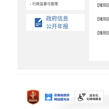
行政监督与管理
【隆阳
政府信息
【隆阳
公开年报
【隆阳