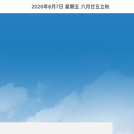
2026年8月7日 星期五 六月廿五立秋