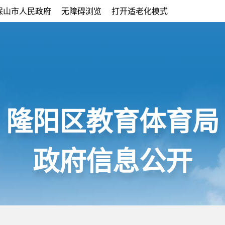
保山市人民政府
无障碍浏览
打开适老化模式
隆阳区教育体育局
政府信息公开