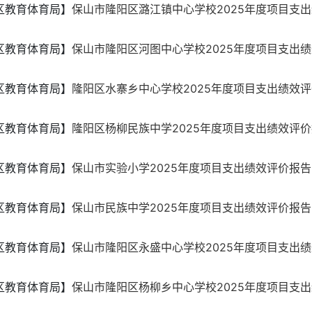
区教育体育局】
保山市隆阳区潞江镇中心学校2025年度项目支出
区教育体育局】
保山市隆阳区河图中心学校2025年度项目支出
区教育体育局】
隆阳区水寨乡中心学校2025年度项目支出绩效
区教育体育局】
隆阳区杨柳民族中学2025年度项目支出绩效评
区教育体育局】
保山市实验小学2025年度项目支出绩效评价报告
区教育体育局】
保山市民族中学2025年度项目支出绩效评价报告
区教育体育局】
保山市隆阳区永盛中心学校2025年度项目支出
区教育体育局】
保山市隆阳区杨柳乡中心学校2025年度项目支