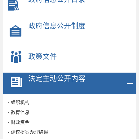
政府信息公开制度
政策文件
法定主动公开内容
组织机构
教育信息
财政资金
建议提案办理结果