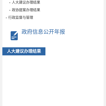
人大建议办理结果
政协提案办理结果
行政监督与管理
政府信息公开年报
4
人大建议办理结果
2025-
08-26