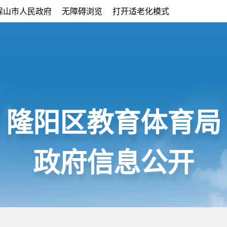
保山市人民政府
无障碍浏览
打开适老化模式
隆阳区教育体育局
政府信息公开