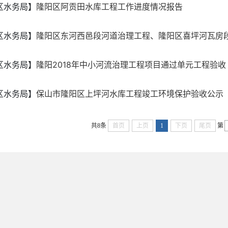
区水务局】
隆阳区阿贡田水库工程工作进度情况报告
区水务局】
隆阳区东河西邑段河道治理工程、隆阳区喜坪河瓦房段河
区水务局】
隆阳2018年中小河流治理工程项目通过单元工程验收
区水务局】
保山市隆阳区上坪河水库工程竣工环境保护验收公示
共8条
首页
上页
1
下页
尾页
第