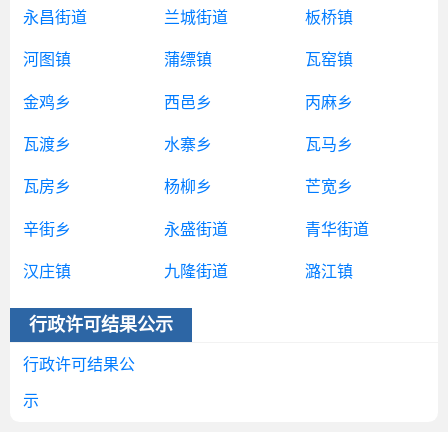
永昌街道
兰城街道
板桥镇
河图镇
蒲缥镇
瓦窑镇
金鸡乡
西邑乡
丙麻乡
瓦渡乡
水寨乡
瓦马乡
瓦房乡
杨柳乡
芒宽乡
辛街乡
永盛街道
青华街道
汉庄镇
九隆街道
潞江镇
行政许可结果公示
行政许可结果公
示