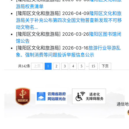
游局权责清单
[隆阳区文化和旅游局]
2026-04-09
隆阳区文化和旅
游局关于补充公布第四次全国文物普查新发现不可移
动文物名...
[隆阳区文化和旅游局]
2026-03-26
隆阳区图书馆闭
馆公告
[隆阳区文化和旅游局]
2026-03-16
旅游行业导游乱
象、强制消费等问题投诉举报信息公示
...
共142条
上页
1
2
3
4
5
15
下页
通信地