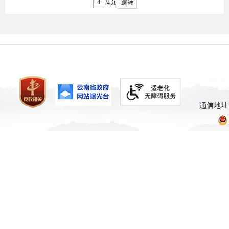
/4页
跳转
通信地址