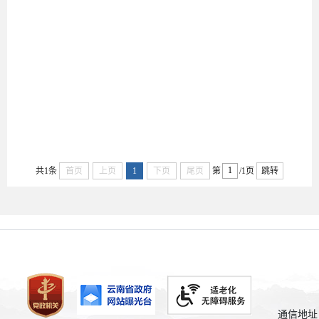
2025-
09-05
共1条
首页
上页
1
下页
尾页
第
/1页
跳转
通信地址