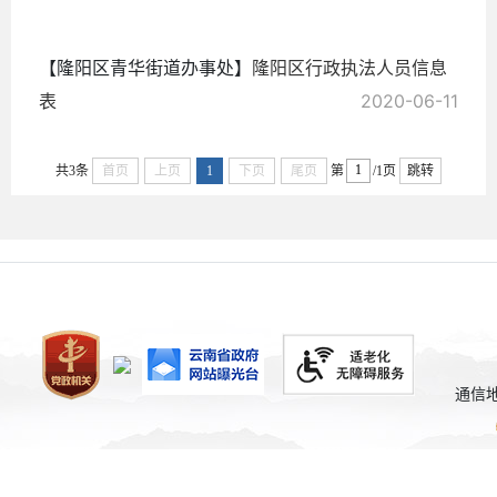
12-12
【隆阳区青华街道办事处】
隆阳区行政执法人员信息
表
2020-06-11
共3条
首页
上页
1
下页
尾页
第
/1页
跳转
通信