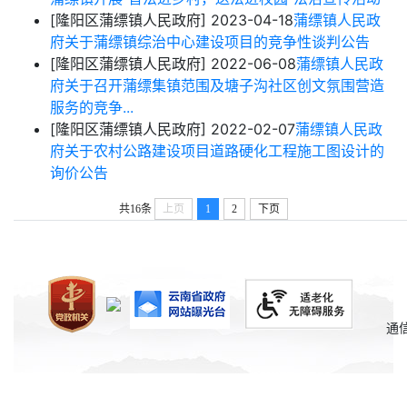
[隆阳区蒲缥镇人民政府]
2023-04-18
蒲缥镇人民政
府关于蒲缥镇综治中心建设项目的竞争性谈判公告
[隆阳区蒲缥镇人民政府]
2022-06-08
蒲缥镇人民政
府关于召开蒲缥集镇范围及塘子沟社区创文氛围营造
服务的竞争...
[隆阳区蒲缥镇人民政府]
2022-02-07
蒲缥镇人民政
府关于农村公路建设项目道路硬化工程施工图设计的
询价公告
共16条
上页
1
2
下页
通