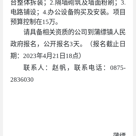
台整体拆装；2.隔墙砌筑及墙面粉刷；3.
电路铺设；4.办公设备购买及安装。
项目
预算控制在
15
万。
请具备相关资质的公司到蒲缥镇人民
政府报名，公开报名
3天。（报名截止日
期：202
3
年
4
月
21
日
18
点）
联系人：
赵帆
，联系电话：0875-
2836030
蒲缥