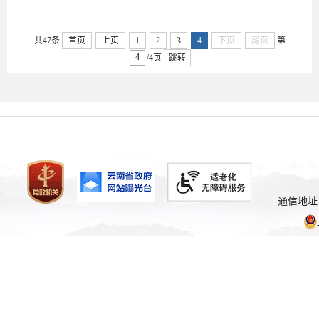
共47条
首页
上页
1
2
3
4
下页
尾页
第
/4页
跳转
通信地址