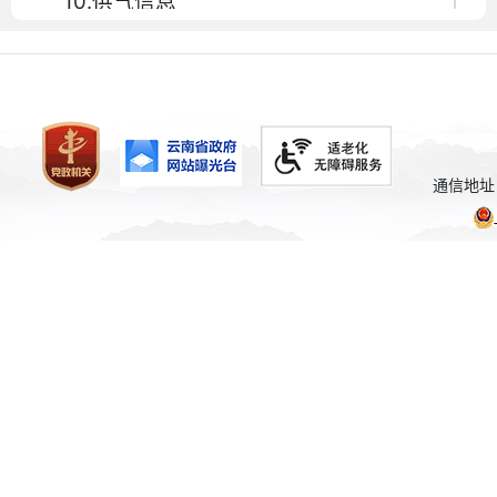
10.供气信息
11.供水信息
12.行政监督与管理：权责清单、办事指
南、行政执法职责、行政权力
通信地址
13.建议提案办理结果
14.城乡建设领域统计数据
15.政府信息公开年报
16.其它依照法律法规和国家有关规定应
当主动公开的政府信息。
（二）公开渠道