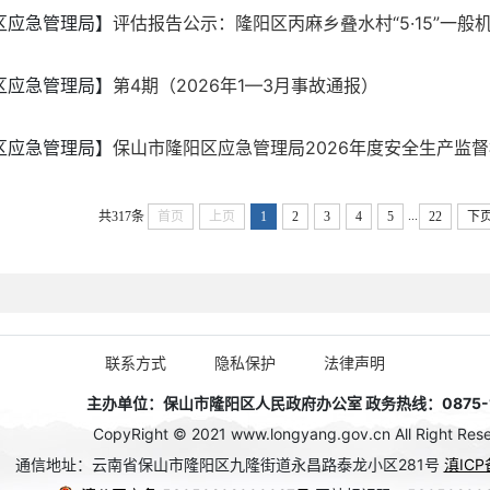
区应急管理局】
评估报告公示：隆阳区丙麻乡叠水村“5·15”一般机械
区应急管理局】
第4期（2026年1—3月事故通报）
区应急管理局】
保山市隆阳区应急管理局2026年度安全生产监
...
共317条
首页
上页
1
2
3
4
5
22
下
联系方式
隐私保护
法律声明
主办单位：保山市隆阳区人民政府办公室 政务热线：0875-1
CopyRight © 2021 www.longyang.gov.cn All Right Rese
通信地址：云南省保山市隆阳区九隆街道永昌路泰龙小区281号
滇ICP