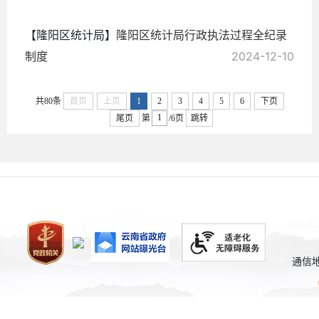
【隆阳区统计局】
隆阳区统计局行政执法过程全纪录
制度
2024-12-10
共80条
首页
上页
1
2
3
4
5
6
下页
尾页
第
/6页
跳转
通信