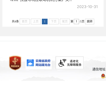
2023-10-31
共4条
首页
上页
1
下页
尾页
第
/1页
跳转
通信地址