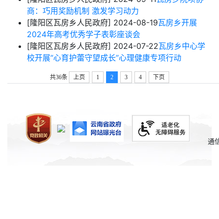
商：巧用奖励机制 激发学习动力
[隆阳区瓦房乡人民政府]
2024-08-19
瓦房乡开展
2024年高考优秀学子表彰座谈会
[隆阳区瓦房乡人民政府]
2024-07-22
瓦房乡中心学
校开展“心育护蕾守望成长”心理健康专项行动
共36条
上页
1
2
3
4
下页
通