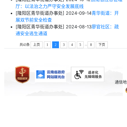
厅：以法治之力严守安全发展底线
[隆阳区青华街道办事处]
2024-09-14
青华街道：开
展双节前安全检查
[隆阳区青华街道办事处]
2024-08-13
廖官社区：疏
通安全逃生通道
...
共43条
上页
1
2
3
4
5
8
下页
通信地