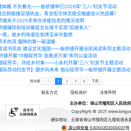
健体魄 不负春光——板桥镇举行2026年“三八”妇女节活动
遗古韵碰撞足球热血，青龙街文体文旅交融盛会火热启幕！
桥镇关于2025年举办讲座信息的情况说明
桥镇辅导和培训基层文化骨干实现“后继有人”
一夜，故乡的味道在炭烤玉米中复燃
桥羊肉汤 霜降的第一碗温暖
育读书风尚 建设文化强国——板桥镇开展全民阅读系列主题活动
桥镇开展“巾帼绽芳华 急救进万家”系列公益活动
巾帼绽芳华，共绘乡村美——小永村开展“三八”妇女节主题活动
国际劳动妇女节】健步向未来 指尖绽芳华—板桥镇开展主题活动
共36条
上页
1
2
3
4
下页
联系方式
隐私保护
法律声明
主办单位：保山市隆阳区人民政府办公
CopyRight © 2021 www.longyan
通信地址：云南省保山市隆阳区九隆街道永昌
滇公网安备 53050202000027号