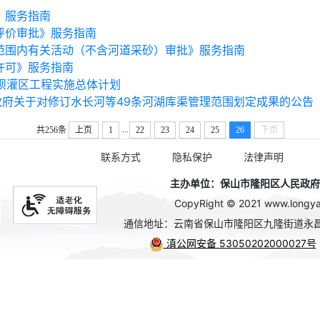
》服务指南
评价审批》服务指南
范围内有关活动（不含河道采砂）审批》服务指南
许可》服务指南
坝灌区工程实施总体计划
政府关于对修订水长河等49条河湖库渠管理范围划定成果的公告
...
共256条
上页
1
22
23
24
25
26
下页
联系方式
隐私保护
法律声明
主办单位：保山市隆阳区人民政府办公
CopyRight © 2021 www.longyan
通信地址：云南省保山市隆阳区九隆街道永昌
滇公网安备 53050202000027号