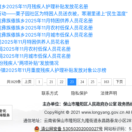
渡乡2025年11月残疾人护理补贴发放花名册
行动——栗子园社区为特困人员送衣被，寒潮里递上“民生温度”
宽彝族傣族乡2025年11月特困供养人员花名册
宽彝族傣族乡2025年11月农村低保人员花名册
宽彝族傣族乡2025年11月城市低保人员花名册
2025年11月特困供养人员花名册
2025年11月农村低保人员花名册
2025年11月城市低保人员花名册
1月份残疾人“两项补贴”发放情况
镇2025年11月重度残疾人护理补贴发放对象公示榜
...
...
共1629条
上页
1
21
22
23
24
25
163
下页
联系方式
隐私保护
法律声明
主办单位：保山市隆阳区人民政府办公室 政务热线：0
CopyRight © 2021 www.longyang.gov.cn All 
通信地址：云南省保山市隆阳区九隆街道永昌路泰龙小区28
滇公网安备 53050202000027号
网站标识码：53