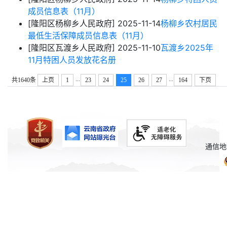
成员信息表（11月）
[隆阳区杨柳乡人民政府]
2025-11-14
杨柳乡农村居民
最低生活保障成员信息表（11月）
[隆阳区瓦渡乡人民政府]
2025-11-10
瓦渡乡2025年
11月特困人员发放花名册
...
...
共1640条
上页
1
23
24
25
26
27
164
下页
通信地