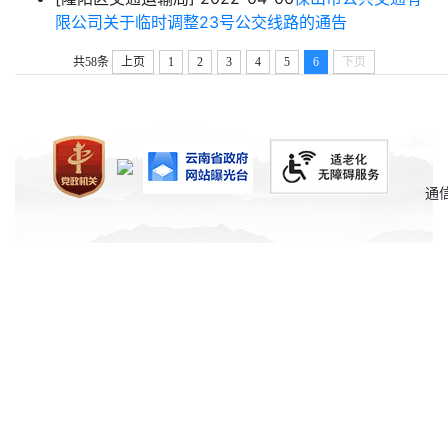
限公司关于临时调整23号公交线路的通告
共58条
上页
1
2
3
4
5
6
下页
通