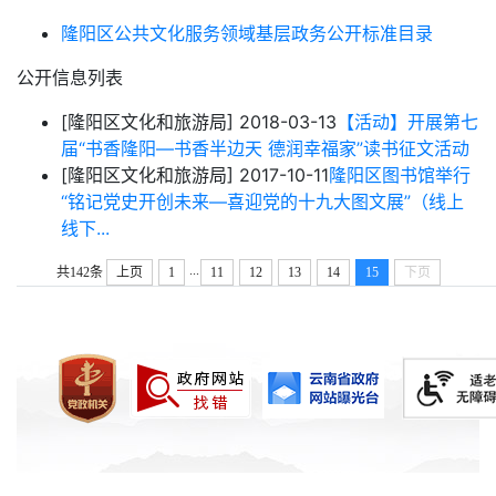
隆阳区公共文化服务领域基层政务公开标准目录
公开信息列表
[隆阳区文化和旅游局]
2018-03-13
【活动】开展第七
届“书香隆阳—书香半边天 德润幸福家”读书征文活动
[隆阳区文化和旅游局]
2017-10-11
隆阳区图书馆举行
“铭记党史开创未来—喜迎党的十九大图文展”（线上
线下...
...
共142条
上页
1
11
12
13
14
15
下页