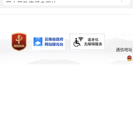
区人民政府门户网站
（http://www.longyang.gov.cn）政府信息公
开专栏向社会公开。公民、法人和其他组织
可以在该栏目查阅《政府信息公开目录》。
（十一）公开时限
通信地址
属于主动公开范围的政府信息，自该信
息形成或者变更之日起20个工作日内予以公
开。法律、法规对政府信息公开的期限另有
规定的，从其规定。
三、依申请公开
公民、法人和其他组织如需获取隆阳区