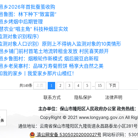
邑乡2026年首批蚕茧收购
邑鲁图：林下种下“致富菌”
邑乡烤烟中后期管理
慧农业“唱主角” 科技种烟显实效
监测对象识别程序）
监测对象人口识别）原则上不得纳入监测对象的10类情形
邑乡铺门前村首笔土地流转租金发放 村民喜笑颜开
邑乡鲁图村：烟粮轮作新模式 烟后豌豆启新程
邑乡老吴寨村：品味万寿菊煎饼 畅享大自然之美
和我的家乡丨我爱家乡那片山楂红！
...
共149条
上页
1
2
3
4
5
15
下页
联系方式
隐私保护
法律声明
主办单位：保山市隆阳区人民政府办公室 政务热线：08
CopyRight © 2021 www.longyang.gov.cn All Rig
通信地址：云南省保山市隆阳区九隆街道永昌路泰龙小区281
滇公网安备 53050202000027号
网站标识码：5305