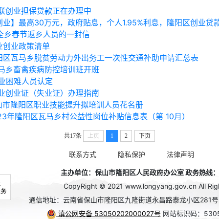
联创业担保贷款正在办理中
创业】最高30万元，政府贴息，个人1.95%利息，隆阳区创业贷
全乡春节返乡人员的一封信
业创业政策清单
阳区瓦马乡脱贫劳动力外出务工一次性交通补助申请汇总表
马乡畜禽疾病防控培训班开班
业困难人员认定
业创业证（失业证）办理指南
山市隆阳区职业技能提升拟培训人员花名册
023年隆阳区瓦马乡村公益性岗位补贴信息表（第 10月）
共17条
上页
1
2
下页
联系方式
隐私保护
法律声明
主办单位：保山市隆阳区人民政府办公室 政务热线：08
CopyRight © 2021 www.longyang.gov.cn All Rig
通信地址：云南省保山市隆阳区九隆街道永昌路泰龙小区281
滇公网安备 53050202000027号
网站标识码：5305