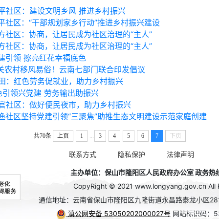
平社区：建设文明乡风 推进乡村振兴
平社区：“干部规划家乡行动”推进乡村振兴建设
方社区：协商，让居民成为社区治理的“主人”
方社区：协商，让居民成为社区治理的“主人”
建引领 擦亮红花幸福底色
关农村移风易俗！云南七部门联合印发倡议
田：红色劳务促就业，助力乡村振兴
色引领兴党建 劳务输出助振兴
官社区：做好便民夜市，助力乡村振兴
渔社区坚持党建引领“三聚焦”助推生态文明建设示范家庭创建
...
共70条
上页
1
3
4
5
6
7
下页
联系方式
隐私保护
法律声明
主办单位：保山市隆阳区人民政府办公室 政务热线：0
CopyRight © 2021 www.longyang.gov.cn All 
通信地址：云南省保山市隆阳区九隆街道永昌路泰龙小区28
滇公网安备 53050202000027号
网站标识码：53