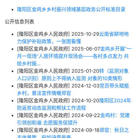
隆阳区金鸡乡乡村振兴领域基层政务公开标准目录
公开信息列表
[隆阳区金鸡乡人民政府]
2025-10-29
云南省耕地地
力保护补贴政策，一张图看懂
[隆阳区金鸡乡人民政府]
2025-06-07
金鸡乡开展“一
月一现场”人居环境提升现场会——各村多点发力 共
绘乡村振...
[隆阳区金鸡乡人民政府]
2025-01-20
转（监测对象
人口识别）原则上不得纳入监测 对象的10类情形
[隆阳区金鸡乡人民政府]
2024-12-03
党员带头赋能
乡村，普法宣传情暖郑官
[隆阳区金鸡乡人民政府]
2024-10-20
隆阳区2024年
防返贫动态监测和帮扶工作流程
[隆阳区金鸡乡人民政府]
2024-09-22
金鸡村：党建
引领创和谐 志愿服务促提升
[隆阳区金鸡乡人民政府]
2024-09-18
郑官：秋日之
丰收景致，宛如诗意画卷