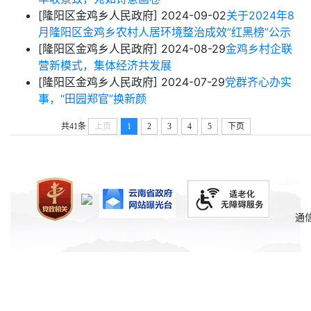
[隆阳区金鸡乡人民政府]
2024-09-02
关于2024年8
月隆阳区金鸡乡农村人居环境整治成效“红黑榜”公示
[隆阳区金鸡乡人民政府]
2024-08-29
金鸡乡村企联
营新模式，集体经济共发展
[隆阳区金鸡乡人民政府]
2024-07-29
党群齐心办实
事，“田园郑官”换新颜
共41条
上页
1
2
3
4
5
下页
通