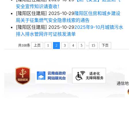
安全宣传知识请查收！
[隆阳区住建局]
2025-10-29
隆阳区住房和城乡建设
局关于征集燃气安全隐患线索的通告
[隆阳区住建局]
2025-10-29
2025年9-10月城镇污水
排入排水管网许可证核发清单
...
共108条
上页
1
2
3
4
5
15
下页
通信地