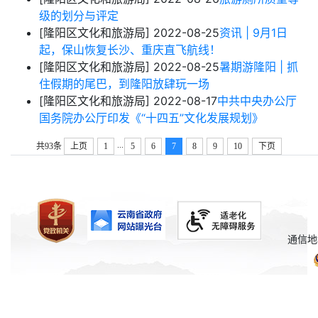
级的划分与评定
[隆阳区文化和旅游局]
2022-08-25
资讯 | 9月1日
起，保山恢复长沙、重庆直飞航线！
[隆阳区文化和旅游局]
2022-08-25
暑期游隆阳 | 抓
住假期的尾巴，到隆阳放肆玩一场
[隆阳区文化和旅游局]
2022-08-17
中共中央办公厅
国务院办公厅印发《“十四五”文化发展规划》
...
共93条
上页
1
5
6
7
8
9
10
下页
通信地